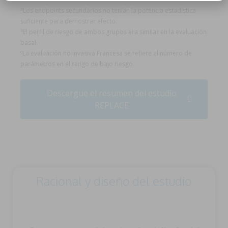
a
Los endpoints secundarios no tenían la potencia estadística
suficiente para demostrar efecto.
b
El perfil de riesgo de ambos grupos era similar en la evaluación
basal.
c
La evaluación no invasiva Francesa se refiere al número de
parámetros en el rango de bajo riesgo.
Descargue el resumen del estudio
REPLACE
Racional y diseño del estudio