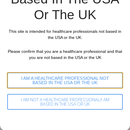
grupo
iPDE5
.
Or The UK
• REPLACE demostró que el cambio de un
iPDE5
(±
This site is intended for healthcare professionals not based in
ERA) a riociguat puede beneficiar a pacientes con
the USA or the UK.
HAP
en riesgo intermedio y puede ser considerada
como una opción estratégica para progresar el
Please confirm that you are a healthcare professional and that
you are not based in the USA or the UK
tratamiento.
• Al optimizar la vía del
ON
–
GCs
–
GMPc
cambiando
I AM A HEALTHCARE PROFESSIONAL NOT
un
iPDE5
a riociguat los pacientes pueden
BASED IN THE USA OR THE UK
permanecer en monoterapia o terapia combinada
I AM NOT A HEALTHCARE PROFESSIONAL/I AM
dual oral, retrasando la adición de otras terapias a
BASED IN THE USA OR UK
una etapa posterior.