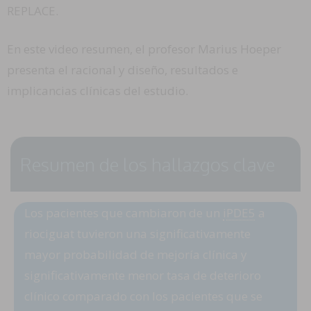
REPLACE.
En este video resumen, el profesor Marius Hoeper
presenta el racional y diseño, resultados e
implicancias clínicas del estudio.
Resumen de los hallazgos clave
Los pacientes que cambiaron de un
iPDE5
a
riociguat tuvieron una significativamente
mayor probabilidad de mejoría clínica y
significativamente menor tasa de deterioro
clínico comparado con los pacientes que se